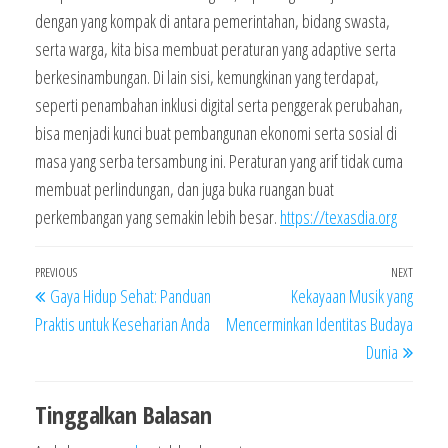
dengan yang kompak di antara pemerintahan, bidang swasta,
serta warga, kita bisa membuat peraturan yang adaptive serta
berkesinambungan. Di lain sisi, kemungkinan yang terdapat,
seperti penambahan inklusi digital serta penggerak perubahan,
bisa menjadi kunci buat pembangunan ekonomi serta sosial di
masa yang serba tersambung ini. Peraturan yang arif tidak cuma
membuat perlindungan, dan juga buka ruangan buat
perkembangan yang semakin lebih besar.
https://texasdia.org
Navigasi
Previous
PREVIOUS
NEXT
Next
Gaya Hidup Sehat: Panduan
Kekayaan Musik yang
pos
Post
Post
Praktis untuk Keseharian Anda
Mencerminkan Identitas Budaya
Dunia
Tinggalkan Balasan