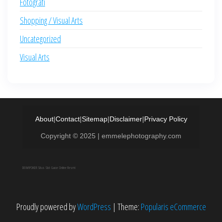
Fotografi
Shopping / Visual Arts
Uncategorized
Visual Arts
About
|
Contact
|
Sitemap
|
Disclaimer
|
Privacy Policy
Copyright © 2025 | emmelephotography.com
DEWAPOKER Situs Slot Gacor Online Resmi
Proudly powered by
WordPress
|
Theme:
Popularis eCommerce