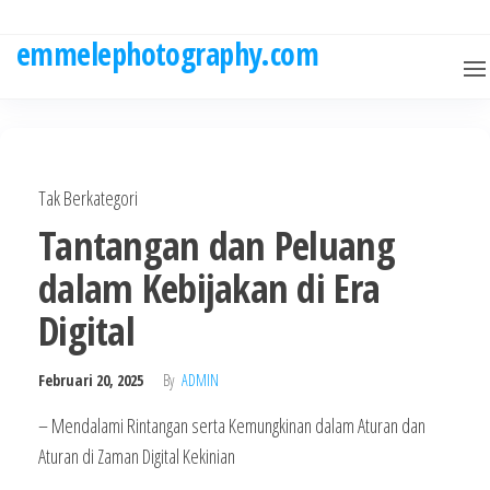
Skip
to
emmelephotography.com
the
content
Tak Berkategori
Tantangan dan Peluang
dalam Kebijakan di Era
Digital
Februari 20, 2025
By
ADMIN
– Mendalami Rintangan serta Kemungkinan dalam Aturan dan
Aturan di Zaman Digital Kekinian