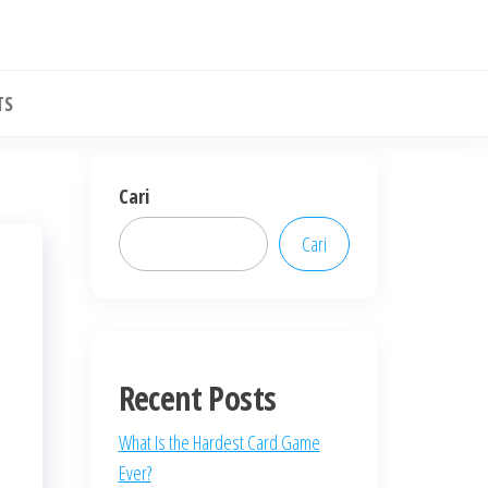
TS
Cari
Cari
Recent Posts
What Is the Hardest Card Game
Ever?