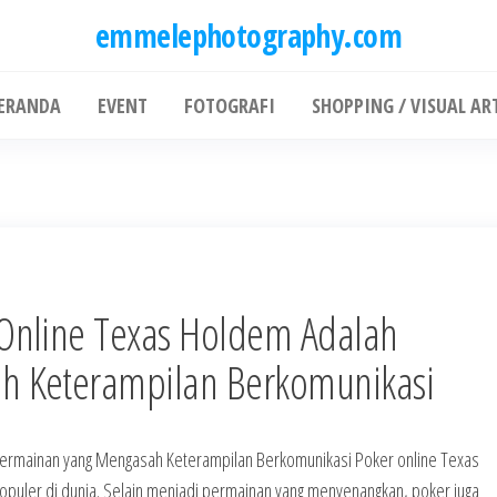
emmelephotography.com
ERANDA
EVENT
FOTOGRAFI
SHOPPING / VISUAL AR
Online Texas Holdem Adalah
h Keterampilan Berkomunikasi
ermainan yang Mengasah Keterampilan Berkomunikasi Poker online Texas
populer di dunia. Selain menjadi permainan yang menyenangkan, poker juga