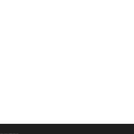
Slot Gacor Online Resmi