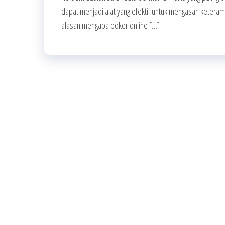
dapat menjadi alat yang efektif untuk mengasah ketera
alasan mengapa poker online […]