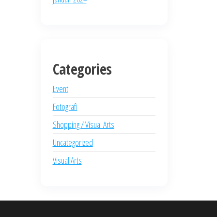
Categories
Event
Fotografi
Shopping / Visual Arts
Uncategorized
Visual Arts