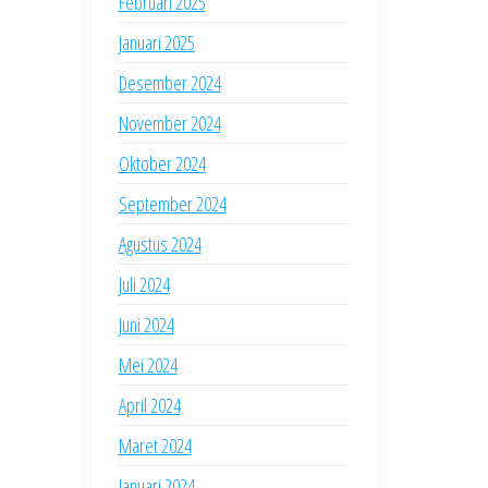
Februari 2025
Januari 2025
Desember 2024
November 2024
Oktober 2024
September 2024
Agustus 2024
Juli 2024
Juni 2024
Mei 2024
April 2024
Maret 2024
Januari 2024