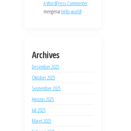
A WordPress Commenter
mengenai
Hello world!
Archives
Desember 2025
Oktober 2025
September 2025
Agustus 2025
Juli 2025
Maret 2025