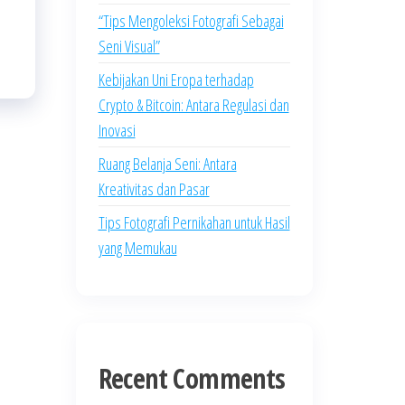
“Tips Mengoleksi Fotografi Sebagai
Seni Visual”
Kebijakan Uni Eropa terhadap
Crypto & Bitcoin: Antara Regulasi dan
Inovasi
Ruang Belanja Seni: Antara
Kreativitas dan Pasar
Tips Fotografi Pernikahan untuk Hasil
yang Memukau
Recent Comments