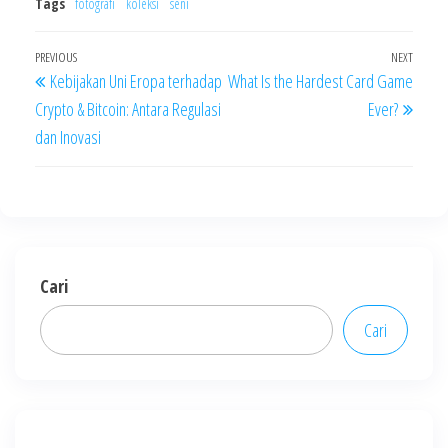
Tags
fotografi
koleksi
seni
Navigasi
Previous
PREVIOUS
NEXT
Next
Kebijakan Uni Eropa terhadap
What Is the Hardest Card Game
pos
Post
Post
Crypto & Bitcoin: Antara Regulasi
Ever?
dan Inovasi
Cari
Cari