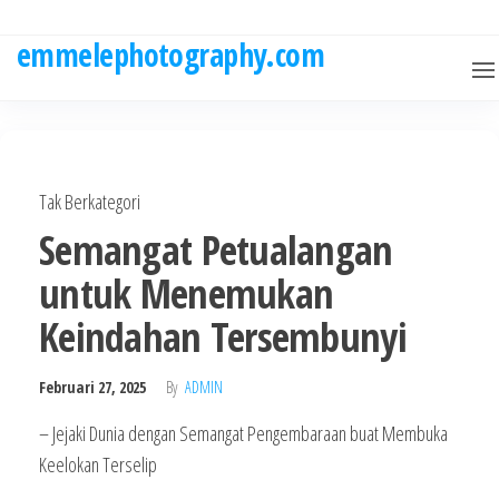
Skip
to
emmelephotography.com
the
content
Tak Berkategori
Semangat Petualangan
untuk Menemukan
Keindahan Tersembunyi
Februari 27, 2025
By
ADMIN
– Jejaki Dunia dengan Semangat Pengembaraan buat Membuka
Keelokan Terselip