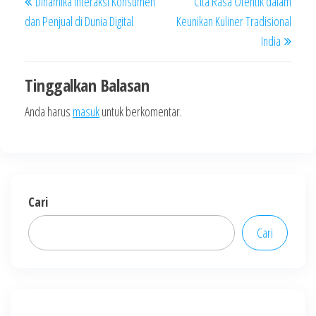
Dinamika Interaksi Konsumen
Cita Rasa Otentik dalam
pos
Post
Post
dan Penjual di Dunia Digital
Keunikan Kuliner Tradisional
India
Tinggalkan Balasan
Anda harus
masuk
untuk berkomentar.
Cari
Cari