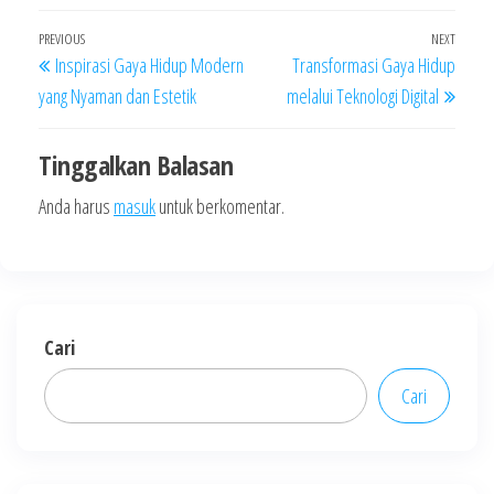
Navigasi
Previous
PREVIOUS
NEXT
Next
Inspirasi Gaya Hidup Modern
Transformasi Gaya Hidup
pos
Post
Post
yang Nyaman dan Estetik
melalui Teknologi Digital
Tinggalkan Balasan
Anda harus
masuk
untuk berkomentar.
Cari
Cari