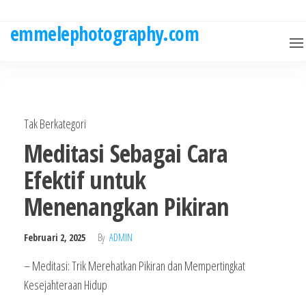
Skip
to
emmelephotography.com
the
content
Tak Berkategori
Meditasi Sebagai Cara
Efektif untuk
Menenangkan Pikiran
Februari 2, 2025
By
ADMIN
– Meditasi: Trik Merehatkan Pikiran dan Mempertingkat
Kesejahteraan Hidup