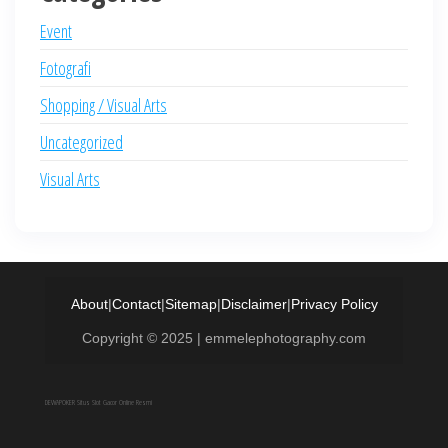
Event
Fotografi
Shopping / Visual Arts
Uncategorized
Visual Arts
About
|
Contact
|
Sitemap
|
Disclaimer
|
Privacy Policy
Copyright © 2025 | emmelephotography.com
DEWAPOKER Situs Slot Gacor Online Resmi