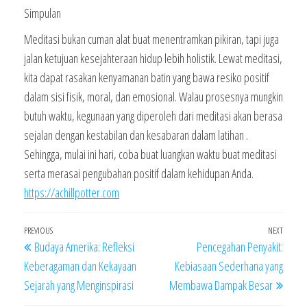
Simpulan
Meditasi bukan cuman alat buat menentramkan pikiran, tapi juga
jalan ketujuan kesejahteraan hidup lebih holistik. Lewat meditasi,
kita dapat rasakan kenyamanan batin yang bawa resiko positif
dalam sisi fisik, moral, dan emosional. Walau prosesnya mungkin
butuh waktu, kegunaan yang diperoleh dari meditasi akan berasa
sejalan dengan kestabilan dan kesabaran dalam latihan .
Sehingga, mulai ini hari, coba buat luangkan waktu buat meditasi
serta merasai pengubahan positif dalam kehidupan Anda.
https://achillpotter.com
Navigasi
Previous
PREVIOUS
NEXT
Next
Budaya Amerika: Refleksi
Pencegahan Penyakit:
pos
Post
Post
Keberagaman dan Kekayaan
Kebiasaan Sederhana yang
Sejarah yang Menginspirasi
Membawa Dampak Besar