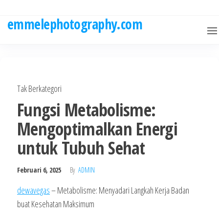
Skip
to
emmelephotography.com
the
content
Tak Berkategori
Fungsi Metabolisme:
Mengoptimalkan Energi
untuk Tubuh Sehat
Februari 6, 2025
By
ADMIN
dewavegas
– Metabolisme: Menyadari Langkah Kerja Badan
buat Kesehatan Maksimum