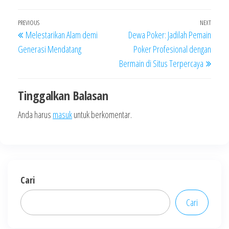
Navigasi
Previous
PREVIOUS
NEXT
Next
Melestarikan Alam demi
Dewa Poker: Jadilah Pemain
pos
Post
Post
Generasi Mendatang
Poker Profesional dengan
Bermain di Situs Terpercaya
Tinggalkan Balasan
Anda harus
masuk
untuk berkomentar.
Cari
Cari